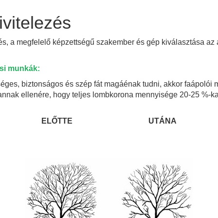
ivitelezés
, a megfelelő képzettségű szakember és gép kiválasztása az ad
ési munkák:
éges, biztonságos és szép fát magáénak tudni, akkor faápolói
 annak ellenére, hogy teljes lombkorona mennyisége 20-25 %-ka
ELŐTTE UTÁNA