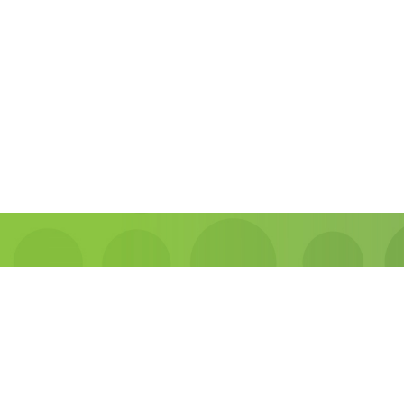
Ajánl
E-ma