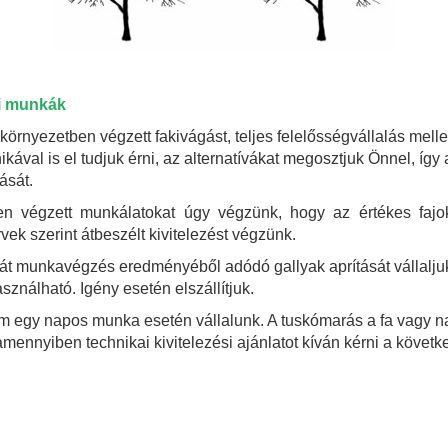
si munkák
 környezetben végzett fakivágást, teljes felelősségvállalás mel
ával is el tudjuk érni, az alternatívákat megosztjuk Önnel, így 
ását.
ken végzett munkálatokat úgy végzünk, hogy az értékes fajo
vek szerint átbeszélt kivitelezést végzünk.
t munkavégzés eredményéből adódó gallyak aprítását vállaljuk
ználható. Igény esetén elszállítjuk.
m egy napos munka esetén vállalunk. A tuskómarás a fa vagy na
 amennyiben technikai kivitelezési ajánlatot kíván kérni a köve