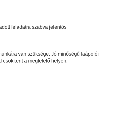
ott feladatra szabva jelentős
 munkára van szüksége. Jó minőségű faápolói
l csökkent a megfelelő helyen.