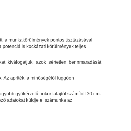
lett, a munkakörülmények pontos tisztázásával
a potenciális kockázati körülmények teljes
kat kiválogatjuk, azok sértetlen bennmaradását
. Az apríték, a minőségétől függően
gyobb gyökérzetű bokor talajtól számított 30 cm-
tkező adatokat küldje el számunka az