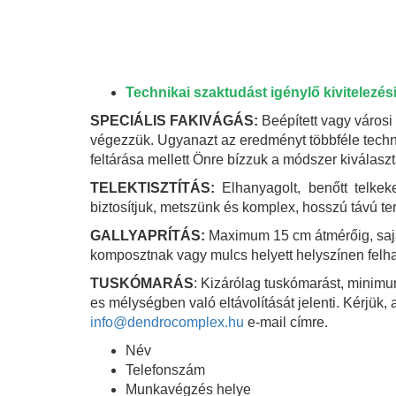
Technikai szaktudást igénylő kivitelezé
SPECIÁLIS FAKIVÁGÁS:
Beépített vagy városi
végezzük. Ugyanazt az eredményt többféle technik
feltárása mellett Önre bízzuk a módszer kiválaszt
TELEKTISZTÍTÁS:
Elhanyagolt, benőtt telke
biztosítjuk, metszünk és komplex, hosszú távú ter
GALLYAPRÍTÁS:
Maximum 15 cm átmérőig, sajá
komposztnak vagy mulcs helyett helyszínen felhas
TUSKÓMARÁS
: Kizárólag tuskómarást, minimu
es mélységben való eltávolítását jelenti. Kérjük,
info@dendrocomplex.hu
e-mail címre.
Név
Telefonszám
Munkavégzés helye