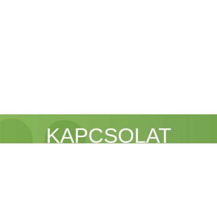
KAPCSOLAT
ÁRAJÁNLATKÉRÉS
atkérését e-mailben várjuk:
il:
info@dendrocomplex.hu